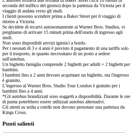
L'autobus fermerà alla fermata di Baker Street circa 10 minuti (a
seconda del traffico del giorno) dopo la partenza da Victoria per il
viaggio di andata verso gli studi.
I clienti possono scendere prima a Baker Street per il viaggio di
ritorno a Victoria.
Se decidete di recarvi autonomamente ai Warner Bros. Studios, vi
preghiamo di arrivare 15 minuti prima dell'orario di ingresso agli
studi.
Non sono disponibili servizi igienici a bordo.
Per i neonati di 3 e 4 anni è previsto il pagamento di una tariffa solo
per il trasporto, in quanto necessitano di un posto a sedere
sull'autobus.
Un biglietto famiglia comprende 2 biglietti per adulti + 2 biglietti per
bambini.
I bambini fino a 2 anni devono acquistare un biglietto, ma l'ingresso
è gratuito.
L'ingresso al Warner Bros. Studio Tour London è gratuito per i
bambini fino a 4 anni.
*Gli autobus brandizzati sono soggetti a disponibilità. Durante le ore
di punta potrebbero essere utilizzati autobus alternativi.
Gli utenti su sedia a rotelle non devono prenotare una partenza da
Kings Cross.
Punti salienti