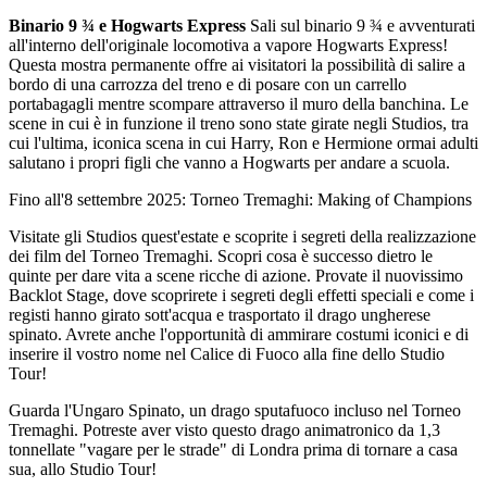
Binario 9 ¾ e Hogwarts Express
Sali sul binario 9 ¾ e avventurati
all'interno dell'originale locomotiva a vapore Hogwarts Express!
Questa mostra permanente offre ai visitatori la possibilità di salire a
bordo di una carrozza del treno e di posare con un carrello
portabagagli mentre scompare attraverso il muro della banchina. Le
scene in cui è in funzione il treno sono state girate negli Studios, tra
cui l'ultima, iconica scena in cui Harry, Ron e Hermione ormai adulti
salutano i propri figli che vanno a Hogwarts per andare a scuola.
Fino all'8 settembre 2025: Torneo Tremaghi: Making of Champions
Visitate gli Studios quest'estate e scoprite i segreti della realizzazione
dei film del Torneo Tremaghi. Scopri cosa è successo dietro le
quinte per dare vita a scene ricche di azione. Provate il nuovissimo
Backlot Stage, dove scoprirete i segreti degli effetti speciali e come i
registi hanno girato sott'acqua e trasportato il drago ungherese
spinato. Avrete anche l'opportunità di ammirare costumi iconici e di
inserire il vostro nome nel Calice di Fuoco alla fine dello Studio
Tour!
Guarda l'Ungaro Spinato, un drago sputafuoco incluso nel Torneo
Tremaghi. Potreste aver visto questo drago animatronico da 1,3
tonnellate "vagare per le strade" di Londra prima di tornare a casa
sua, allo Studio Tour!