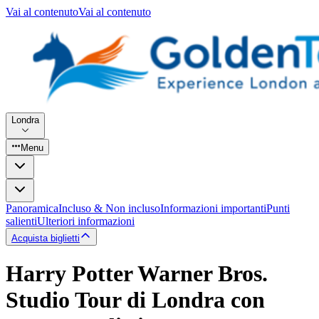
Vai al contenuto
Vai al contenuto
Londra
Menu
Panoramica
Incluso & Non incluso
Informazioni importanti
Punti
salienti
Ulteriori informazioni
Acquista biglietti
Harry Potter Warner Bros.
Studio Tour di Londra con