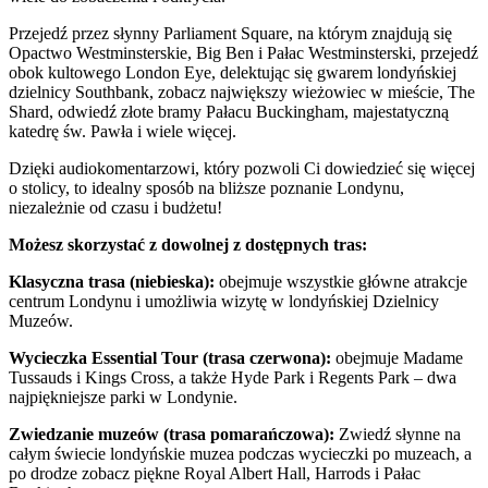
Przejedź przez słynny Parliament Square, na którym znajdują się
Opactwo Westminsterskie, Big Ben i Pałac Westminsterski, przejedź
obok kultowego London Eye, delektując się gwarem londyńskiej
dzielnicy Southbank, zobacz największy wieżowiec w mieście, The
Shard, odwiedź złote bramy Pałacu Buckingham, majestatyczną
katedrę św. Pawła i wiele więcej.
Dzięki audiokomentarzowi, który pozwoli Ci dowiedzieć się więcej
o stolicy, to idealny sposób na bliższe poznanie Londynu,
niezależnie od czasu i budżetu!
Możesz skorzystać z dowolnej z dostępnych tras:
Klasyczna trasa (niebieska):
obejmuje wszystkie główne atrakcje
centrum Londynu i umożliwia wizytę w londyńskiej Dzielnicy
Muzeów.
Wycieczka Essential Tour (trasa czerwona):
obejmuje Madame
Tussauds i Kings Cross, a także Hyde Park i Regents Park – dwa
najpiękniejsze parki w Londynie.
Zwiedzanie muzeów (trasa pomarańczowa):
Zwiedź słynne na
całym świecie londyńskie muzea podczas wycieczki po muzeach, a
po drodze zobacz piękne Royal Albert Hall, Harrods i Pałac