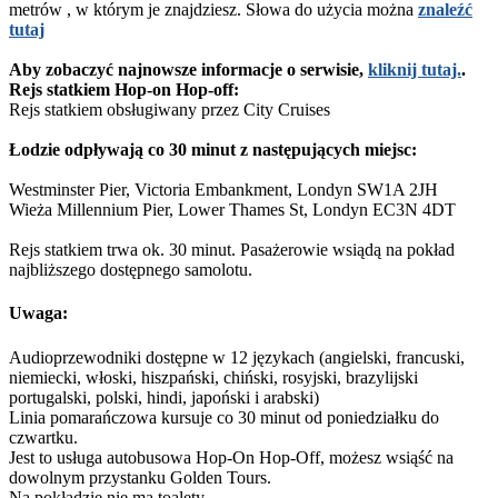
metrów , w którym je znajdziesz. Słowa do użycia można
znaleźć
tutaj
Aby zobaczyć najnowsze informacje o serwisie,
kliknij tutaj.
.
Rejs statkiem Hop-on Hop-off:
Rejs statkiem obsługiwany przez City Cruises
Łodzie odpływają co 30 minut z następujących miejsc:
Westminster Pier, Victoria Embankment, Londyn SW1A 2JH
Wieża Millennium Pier, Lower Thames St, Londyn EC3N 4DT
Rejs statkiem trwa ok. 30 minut. Pasażerowie wsiądą na pokład
najbliższego dostępnego samolotu.
Uwaga:
Audioprzewodniki dostępne w 12 językach (angielski, francuski,
niemiecki, włoski, hiszpański, chiński, rosyjski, brazylijski
portugalski, polski, hindi, japoński i arabski)
Linia pomarańczowa kursuje co 30 minut od poniedziałku do
czwartku.
Jest to usługa autobusowa Hop-On Hop-Off, możesz wsiąść na
dowolnym przystanku Golden Tours.
Na pokładzie nie ma toalety.