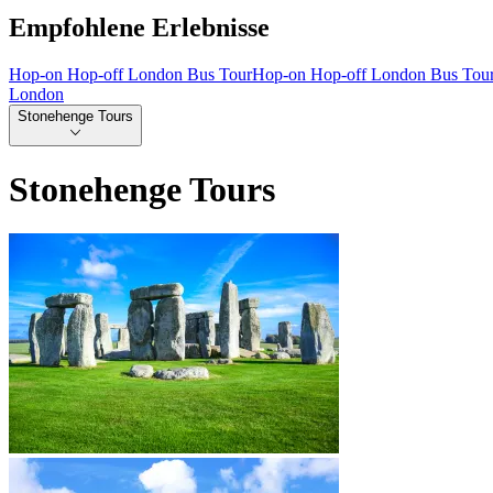
Empfohlene Erlebnisse
Hop-on Hop-off London Bus Tour
Hop-on Hop-off London Bus Tou
London
Stonehenge Tours
Stonehenge Tours