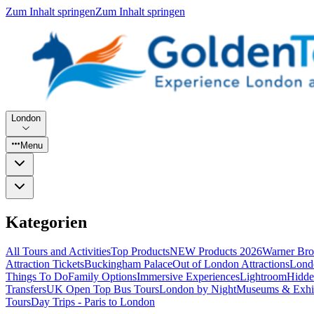
Zum Inhalt springen
Zum Inhalt springen
London
Menu
Kategorien
All Tours and Activities
Top Products
NEW Products 2026
Warner Bro
Attraction Tickets
Buckingham Palace
Out of London Attractions
Lond
Things To Do
Family Options
Immersive Experiences
Lightroom
Hidde
Transfers
UK Open Top Bus Tours
London by Night
Museums & Exhib
Tours
Day Trips - Paris to London