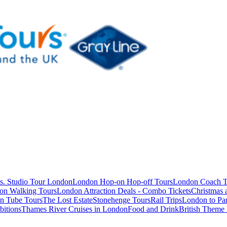
s. Studio Tour London
London Hop-on Hop-off Tours
London Coach T
on Walking Tours
London Attraction Deals - Combo Tickets
Christmas
n Tube Tours
The Lost Estate
Stonehenge Tours
Rail Trips
London to Par
itions
Thames River Cruises in London
Food and Drink
British Theme