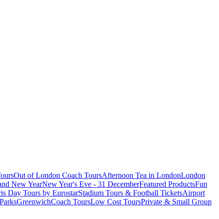
ours
Out of London Coach Tours
Afternoon Tea in London
London
 and New Year
New Year's Eve - 31 December
Featured Products
Fun
is Day Tours by Eurostar
Stadium Tours & Football Tickets
Airport
 Parks
Greenwich
Coach Tours
Low Cost Tours
Private & Small Group