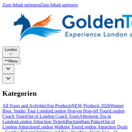
Zum Inhalt springen
Zum Inhalt springen
London
Menu
Kategorien
All Tours and Activities
Top Products
NEW Products 2026
Warner
Bros. Studio Tour London
London Hop-on Hop-off Tours
London
Coach Tours
Out of London Coach Tours
Afternoon Tea in
London
London Attraction Tickets
Buckingham Palace
Out of
London Attractions
London Walking Tours
London Attraction Deals