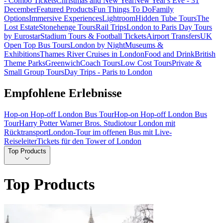
- Combo Tickets
Christmas and New Year
New Year's Eve - 31
December
Featured Products
Fun Things To Do
Family
Options
Immersive Experiences
Lightroom
Hidden Tube Tours
The
Lost Estate
Stonehenge Tours
Rail Trips
London to Paris Day Tours
by Eurostar
Stadium Tours & Football Tickets
Airport Transfers
UK
Open Top Bus Tours
London by Night
Museums &
Exhibitions
Thames River Cruises in London
Food and Drink
British
Theme Parks
Greenwich
Coach Tours
Low Cost Tours
Private &
Small Group Tours
Day Trips - Paris to London
Empfohlene Erlebnisse
Hop-on Hop-off London Bus Tour
Hop-on Hop-off London Bus
Tour
Harry Potter Warner Bros. Studiotour London mit
Rücktransport
London-Tour im offenen Bus mit Live-
Reiseleiter
Tickets für den Tower of London
Top Products
Top Products