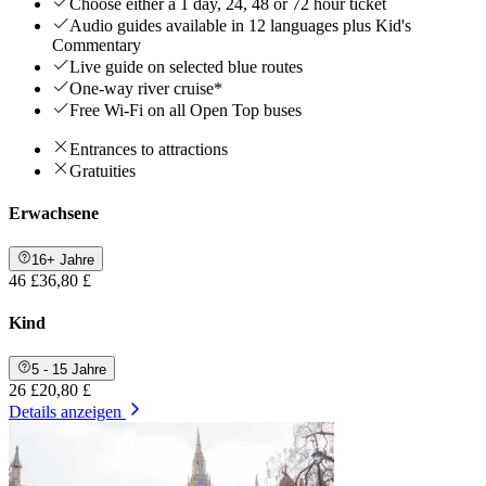
Choose either a 1 day, 24, 48 or 72 hour ticket
Audio guides available in 12 languages plus Kid's
Commentary
Live guide on selected blue routes
One-way river cruise*
Free Wi-Fi on all Open Top buses
Entrances to attractions
Gratuities
Erwachsene
16+ Jahre
46 £
36,80 £
Kind
5 - 15 Jahre
26 £
20,80 £
Details anzeigen