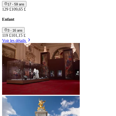
17 - 59 ans
129 £
109,65 £
Enfant
3 - 16 ans
119 £
101,15 £
Voir les détails