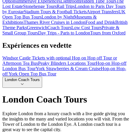
Options
Immersive Experiences
Lightroom
Hidden Tube Tours
The
Lost Estate
Stonehenge Tours
Rail Trips
London to Paris Day Tours
by Eurostar
Stadium Tours & Football Tickets
Airport Transfers
UK
Open Top Bus Tours
London by Night
Museums &
Exhibitions
Thames River Cruises in London
Food and Drink
British
Theme Parks
Greenwich
Coach Tours
Low Cost Tours
Private &
Small Group Tours
Day Trips - Paris to London
Tours from Oxford
Expériences en vedette
Windsor Castle Tickets with optional Hop on Hop off Tour or
Afternoon Tea Bus
Peaky Blinders Locations Tour
Hop-on Hop-off
London Bus Tour
York Strawberries & Cream Cruise
Hop-on Hop-
off York Open Top Bus Tour
London Coach Tours
London Coach Tours
Explore London from a luxury coach with a live guide giving you
the insights to the many and varied locations you will visit. From the
Tower of London to the London Eye. A London coach tour is a
great way to see the capital city.