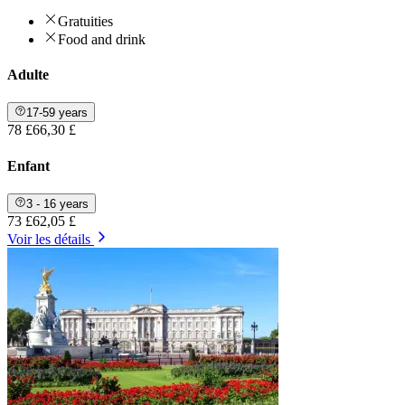
Gratuities
Food and drink
Adulte
17-59 years
78 £
66,30 £
Enfant
3 - 16 years
73 £
62,05 £
Voir les détails