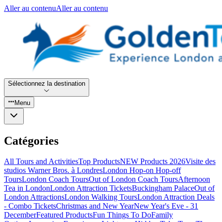
Aller au contenu
Aller au contenu
Sélectionnez la destination
Menu
Catégories
All Tours and Activities
Top Products
NEW Products 2026
Visite des
studios Warner Bros. à Londres
London Hop-on Hop-off
Tours
London Coach Tours
Out of London Coach Tours
Afternoon
Tea in London
London Attraction Tickets
Buckingham Palace
Out of
London Attractions
London Walking Tours
London Attraction Deals
- Combo Tickets
Christmas and New Year
New Year's Eve - 31
December
Featured Products
Fun Things To Do
Family