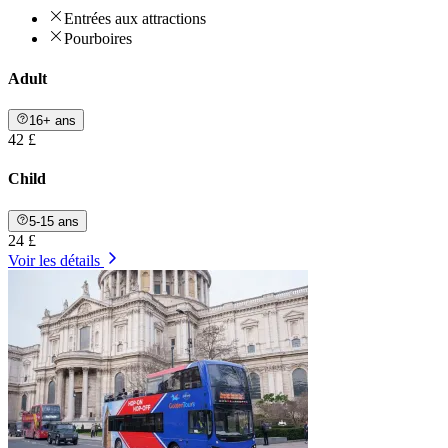
Entrées aux attractions
Pourboires
Adult
16+ ans
42 £
Child
5-15 ans
24 £
Voir les détails