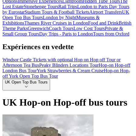
Options
Immersive Experiences
Lightroom
Hidden Tube Tours
The
Lost Estate
Stonehenge Tours
Rail Trips
London to Paris Day Tours
by Eurostar
Stadium Tours & Football Tickets
Airport Transfers
UK
Open Top Bus Tours
London by Night
Museums &
Exhibitions
Thames River Cruises in London
Food and Drink
British
Theme Parks
Greenwich
Coach Tours
Low Cost Tours
Private &
Small Group Tours
Day Trips - Paris to London
Tours from Oxford
Expériences en vedette
Windsor Castle Tickets with optional Hop on Hop off Tour or
Afternoon Tea Bus
Peaky Blinders Locations Tour
Hop-on Hop-off
London Bus Tour
York Strawberries & Cream Cruise
Hop-on Hop-
off York Open Top Bus Tour
UK Open Top Bus Tours
UK Hop-on Hop-off bus tours