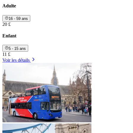
Adulte
16 - 59 ans
20 £
Enfant
5 - 15 ans
11 £
Voir les détails