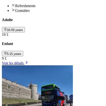
Refreshments
Gratuities
Adulte
16-59 years
16 £
Enfant
5-15 years
9 £
Voir les détails