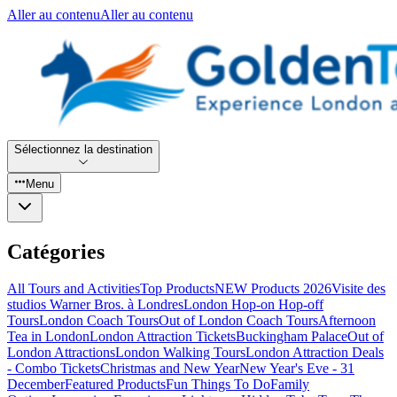
Aller au contenu
Aller au contenu
Sélectionnez la destination
Menu
Catégories
All Tours and Activities
Top Products
NEW Products 2026
Visite des
studios Warner Bros. à Londres
London Hop-on Hop-off
Tours
London Coach Tours
Out of London Coach Tours
Afternoon
Tea in London
London Attraction Tickets
Buckingham Palace
Out of
London Attractions
London Walking Tours
London Attraction Deals
- Combo Tickets
Christmas and New Year
New Year's Eve - 31
December
Featured Products
Fun Things To Do
Family