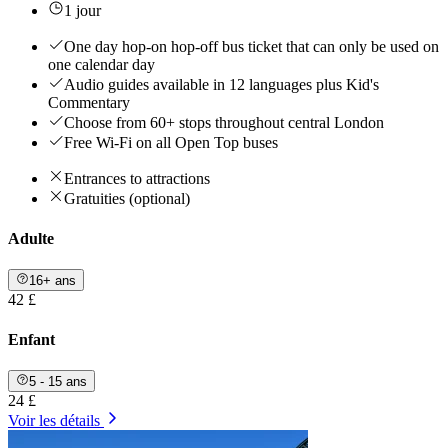
1 jour
One day hop-on hop-off bus ticket that can only be used on
one calendar day
Audio guides available in 12 languages plus Kid's
Commentary
Choose from 60+ stops throughout central London
Free Wi-Fi on all Open Top buses
Entrances to attractions
Gratuities (optional)
Adulte
16+ ans
42 £
Enfant
5 - 15 ans
24 £
Voir les détails