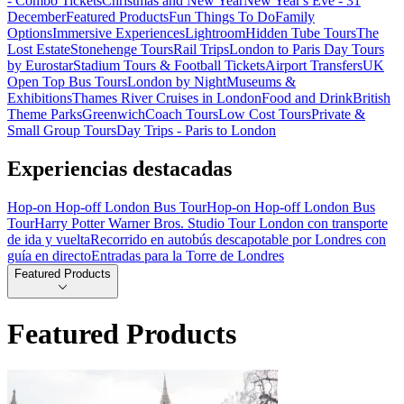
- Combo Tickets
Christmas and New Year
New Year's Eve - 31
December
Featured Products
Fun Things To Do
Family
Options
Immersive Experiences
Lightroom
Hidden Tube Tours
The
Lost Estate
Stonehenge Tours
Rail Trips
London to Paris Day Tours
by Eurostar
Stadium Tours & Football Tickets
Airport Transfers
UK
Open Top Bus Tours
London by Night
Museums &
Exhibitions
Thames River Cruises in London
Food and Drink
British
Theme Parks
Greenwich
Coach Tours
Low Cost Tours
Private &
Small Group Tours
Day Trips - Paris to London
Experiencias destacadas
Hop-on Hop-off London Bus Tour
Hop-on Hop-off London Bus
Tour
Harry Potter Warner Bros. Studio Tour London con transporte
de ida y vuelta
Recorrido en autobús descapotable por Londres con
guía en directo
Entradas para la Torre de Londres
Featured Products
Featured Products