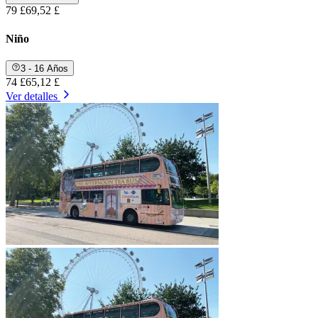
79 £
69,52 £
Niño
3 - 16 Años
74 £
65,12 £
Ver detalles