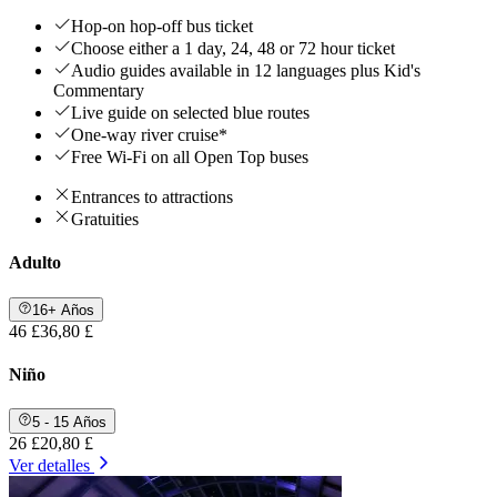
Hop-on hop-off bus ticket
Choose either a 1 day, 24, 48 or 72 hour ticket
Audio guides available in 12 languages plus Kid's
Commentary
Live guide on selected blue routes
One-way river cruise*
Free Wi-Fi on all Open Top buses
Entrances to attractions
Gratuities
Adulto
16+ Años
46 £
36,80 £
Niño
5 - 15 Años
26 £
20,80 £
Ver detalles