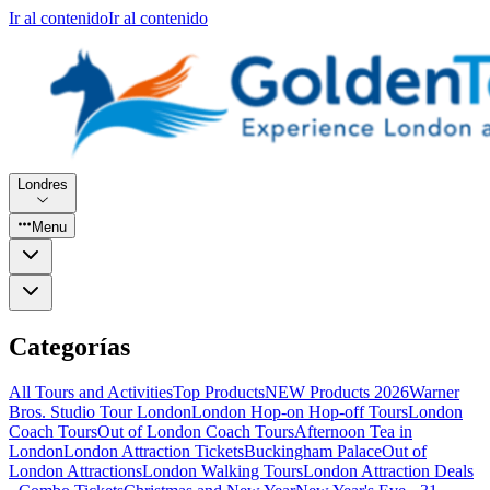
Ir al contenido
Ir al contenido
Londres
Menu
Categorías
All Tours and Activities
Top Products
NEW Products 2026
Warner
Bros. Studio Tour London
London Hop-on Hop-off Tours
London
Coach Tours
Out of London Coach Tours
Afternoon Tea in
London
London Attraction Tickets
Buckingham Palace
Out of
London Attractions
London Walking Tours
London Attraction Deals