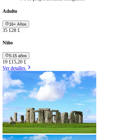
Adulto
16+ Años
35 £
28 £
Niño
5-15 años
19 £
15,20 £
Ver detalles