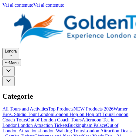
Vai al contenuto
Vai al contenuto
Londra
Menu
Categorie
All Tours and Activities
Top Products
NEW Products 2026
Warner
Bros. Studio Tour London
London Hop-on Hop-off Tours
London
Coach Tours
Out of London Coach Tours
Afternoon Tea in
London
London Attraction Tickets
Buckingham Palace
Out of
London Attractions
London Walking Tours
London Attraction Deals