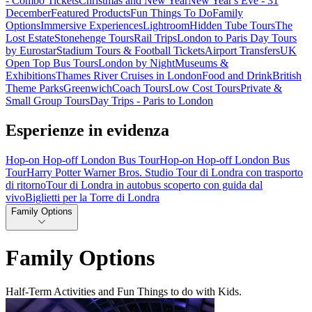
- Combo Tickets
Christmas and New Year
New Year's Eve - 31
December
Featured Products
Fun Things To Do
Family
Options
Immersive Experiences
Lightroom
Hidden Tube Tours
The
Lost Estate
Stonehenge Tours
Rail Trips
London to Paris Day Tours
by Eurostar
Stadium Tours & Football Tickets
Airport Transfers
UK
Open Top Bus Tours
London by Night
Museums &
Exhibitions
Thames River Cruises in London
Food and Drink
British
Theme Parks
Greenwich
Coach Tours
Low Cost Tours
Private &
Small Group Tours
Day Trips - Paris to London
Esperienze in evidenza
Hop-on Hop-off London Bus Tour
Hop-on Hop-off London Bus
Tour
Harry Potter Warner Bros. Studio Tour di Londra con trasporto
di ritorno
Tour di Londra in autobus scoperto con guida dal
vivo
Biglietti per la Torre di Londra
Family Options
Family Options
Half-Term Activities and Fun Things to do with Kids.