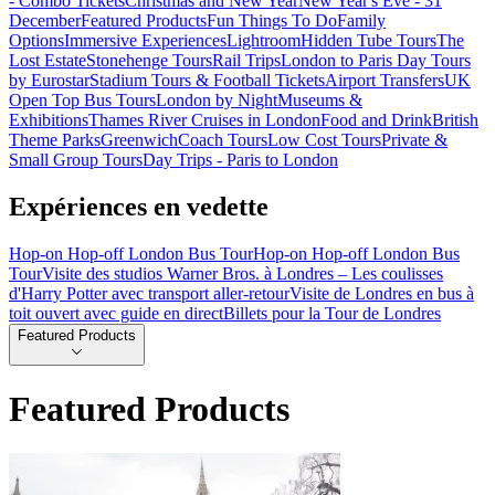
- Combo Tickets
Christmas and New Year
New Year's Eve - 31
December
Featured Products
Fun Things To Do
Family
Options
Immersive Experiences
Lightroom
Hidden Tube Tours
The
Lost Estate
Stonehenge Tours
Rail Trips
London to Paris Day Tours
by Eurostar
Stadium Tours & Football Tickets
Airport Transfers
UK
Open Top Bus Tours
London by Night
Museums &
Exhibitions
Thames River Cruises in London
Food and Drink
British
Theme Parks
Greenwich
Coach Tours
Low Cost Tours
Private &
Small Group Tours
Day Trips - Paris to London
Expériences en vedette
Hop-on Hop-off London Bus Tour
Hop-on Hop-off London Bus
Tour
Visite des studios Warner Bros. à Londres – Les coulisses
d'Harry Potter avec transport aller-retour
Visite de Londres en bus à
toit ouvert avec guide en direct
Billets pour la Tour de Londres
Featured Products
Featured Products