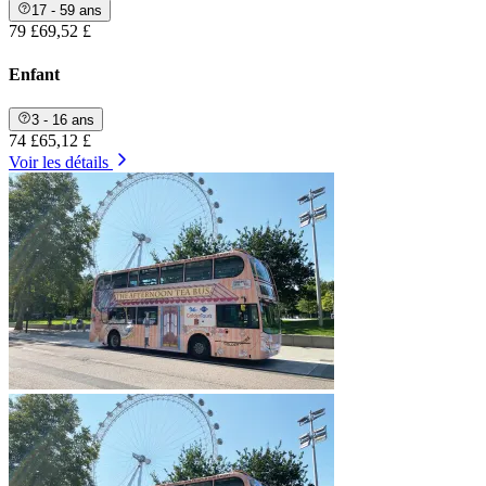
17 - 59 ans
79 £
69,52 £
Enfant
3 - 16 ans
74 £
65,12 £
Voir les détails