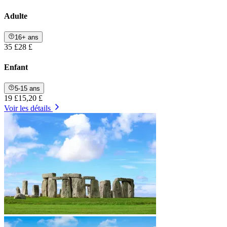
Adulte
16+ ans
35 £
28 £
Enfant
5-15 ans
19 £
15,20 £
Voir les détails