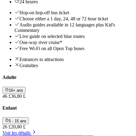
24 heures
Hop-on hop-off bus ticket
Choose either a 1 day, 24, 48 or 72 hour ticket
Audio guides available in 12 languages plus Kid's
Commentary
Live guide on selected blue routes
One-way river cruise*
Free Wi-Fi on all Open Top buses
Entrances to attractions
Gratuities
Adulte
16+ ans
46 £
36,80 £
Enfant
5 - 15 ans
26 £
20,80 £
Voir les détails