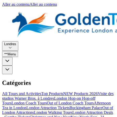
Aller au contenu
Aller au contenu
Londres
Menu
Catégories
All Tours and Activities
Top Products
NEW Products 2026
Visite des
studios Warner Bros. à Londres
London Hop-on Hop-off
Tours
London Coach Tours
Out of London Coach Tours
Afternoon
Tea in London
London Attraction Tickets
Buckingham Palace
Out of
London Attractions
London Walking Tours
London Attraction Deals