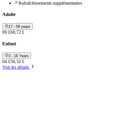
Rafraîchissements supplémentaires
Adulte
17 - 59 years
69 £
60,72 £
Enfant
3 - 16 Years
64 £
56,32 £
Voir les détails