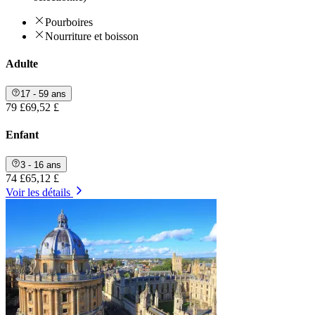
Pourboires
Nourriture et boisson
Adulte
17 - 59 ans
79 £
69,52 £
Enfant
3 - 16 ans
74 £
65,12 £
Voir les détails