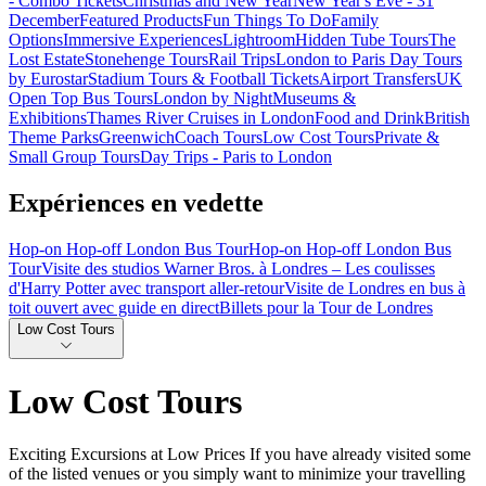
- Combo Tickets
Christmas and New Year
New Year's Eve - 31
December
Featured Products
Fun Things To Do
Family
Options
Immersive Experiences
Lightroom
Hidden Tube Tours
The
Lost Estate
Stonehenge Tours
Rail Trips
London to Paris Day Tours
by Eurostar
Stadium Tours & Football Tickets
Airport Transfers
UK
Open Top Bus Tours
London by Night
Museums &
Exhibitions
Thames River Cruises in London
Food and Drink
British
Theme Parks
Greenwich
Coach Tours
Low Cost Tours
Private &
Small Group Tours
Day Trips - Paris to London
Expériences en vedette
Hop-on Hop-off London Bus Tour
Hop-on Hop-off London Bus
Tour
Visite des studios Warner Bros. à Londres – Les coulisses
d'Harry Potter avec transport aller-retour
Visite de Londres en bus à
toit ouvert avec guide en direct
Billets pour la Tour de Londres
Low Cost Tours
Low Cost Tours
Exciting Excursions at Low Prices If you have already visited some
of the listed venues or you simply want to minimize your travelling