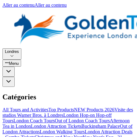
Aller au contenu
Aller au contenu
Londres
Menu
Catégories
All Tours and Activities
Top Products
NEW Products 2026
Visite des
studios Warner Bros. à Londres
London Hop-on Hop-off
Tours
London Coach Tours
Out of London Coach Tours
Afternoon
Tea in London
London Attraction Tickets
Buckingham Palace
Out of
London Attractions
London Walking Tours
London Attraction Deals