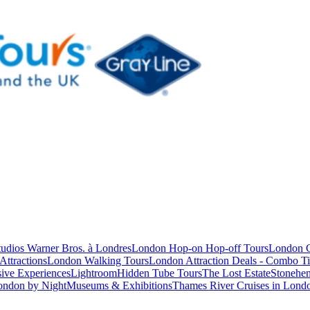
studios Warner Bros. à Londres
London Hop-on Hop-off Tours
London C
Attractions
London Walking Tours
London Attraction Deals - Combo Ti
ive Experiences
Lightroom
Hidden Tube Tours
The Lost Estate
Stonehen
ondon by Night
Museums & Exhibitions
Thames River Cruises in Lond