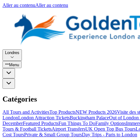
Aller au contenu
Aller au contenu
Londres
Menu
Catégories
All Tours and Activities
Top Products
NEW Products 2026
Visite des 
London
London Attraction Tickets
Buckingham Palace
Out of London 
December
Featured Products
Fun Things To Do
Family Options
Immers
Tours & Football Tickets
Airport Transfers
UK Open Top Bus Tours
L
Cost Tours
Private & Small Group Tours
Day Trips - Paris to London