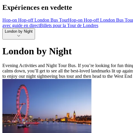
Expériences en vedette
Hop-on Hop-off London Bus Tour
Hop-on Hop-off London Bus Tou
avec guide en direct
Billets pour la Tour de Londres
London by Night
London by Night
Evening Activities and Night Tour Bus. If you’re looking for fun things
calms down, you’ll get to see all the best-loved landmarks lit up ag
to enjoy our night sightseeing bus tour and then head to the West End 