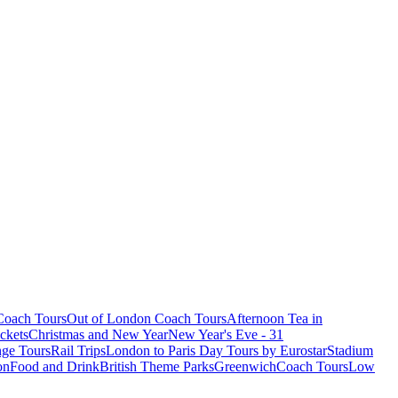
oach Tours
Out of London Coach Tours
Afternoon Tea in
ckets
Christmas and New Year
New Year's Eve - 31
ge Tours
Rail Trips
London to Paris Day Tours by Eurostar
Stadium
on
Food and Drink
British Theme Parks
Greenwich
Coach Tours
Low