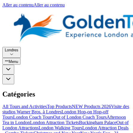
Aller au contenu
Aller au contenu
Londres
Menu
Catégories
All Tours and Activities
Top Products
NEW Products 2026
Visite des
studios Warner Bros. à Londres
London Hop-on Hop-off
Tours
London Coach Tours
Out of London Coach Tours
Afternoon
Tea in London
London Attraction Tickets
Buckingham Palace
Out of
London Attractions
London Walking Tours
London Attraction Deals