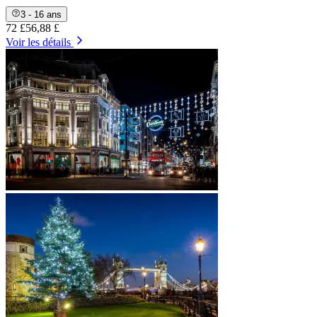
3 - 16 ans
72 £
56,88 £
Voir les détails