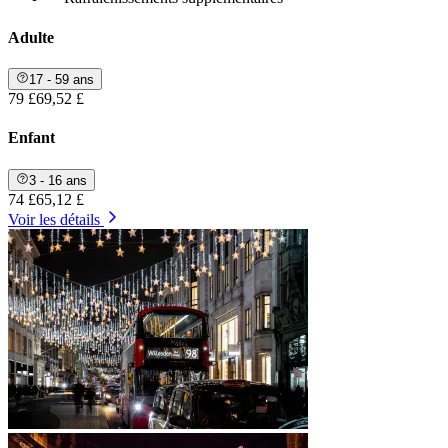
Adulte
17 - 59 ans
79 £
69,52 £
Enfant
3 - 16 ans
74 £
65,12 £
Voir les détails