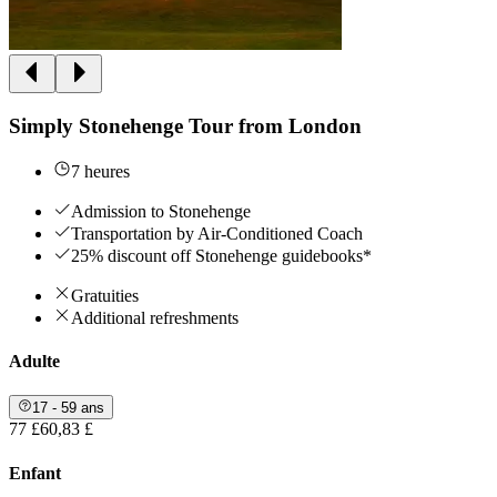
Simply Stonehenge Tour from London
7 heures
Admission to Stonehenge
Transportation by Air-Conditioned Coach
25% discount off Stonehenge guidebooks*
Gratuities
Additional refreshments
Adulte
17 - 59 ans
77 £
60,83 £
Enfant