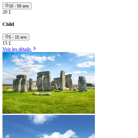
16 - 59 ans
20 £
Child
5 - 15 ans
15 £
Voir les détails