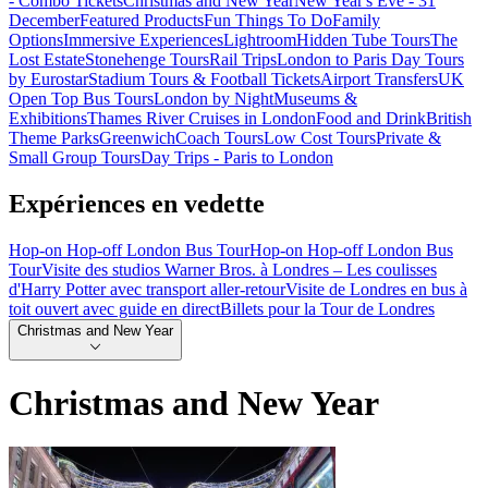
- Combo Tickets
Christmas and New Year
New Year's Eve - 31
December
Featured Products
Fun Things To Do
Family
Options
Immersive Experiences
Lightroom
Hidden Tube Tours
The
Lost Estate
Stonehenge Tours
Rail Trips
London to Paris Day Tours
by Eurostar
Stadium Tours & Football Tickets
Airport Transfers
UK
Open Top Bus Tours
London by Night
Museums &
Exhibitions
Thames River Cruises in London
Food and Drink
British
Theme Parks
Greenwich
Coach Tours
Low Cost Tours
Private &
Small Group Tours
Day Trips - Paris to London
Expériences en vedette
Hop-on Hop-off London Bus Tour
Hop-on Hop-off London Bus
Tour
Visite des studios Warner Bros. à Londres – Les coulisses
d'Harry Potter avec transport aller-retour
Visite de Londres en bus à
toit ouvert avec guide en direct
Billets pour la Tour de Londres
Christmas and New Year
Christmas and New Year